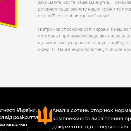
захищають нас та наше майбутнє. Низка наш
доєднались до захисту нашої країни та пр
вже в ІТ-секторі оборонної галузі.
Підтримка спроможності України є нашим 
осторонь і приєднуємося до важливих ініці
що мали змогу надавати консультаційну пі
сфері ІТ. Наш внесок полягав у підсиленні
тності України,
Аналіз сотень сторінок норма
я від розкриття
комплексного висвітлення про
а ми можемо
документів, що генеруються