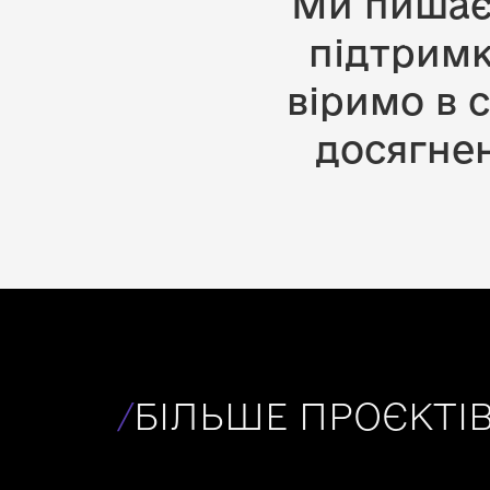
Ми пишає
підтримк
віримо в с
досягнен
/
БІЛЬШЕ ПРОЄКТІ