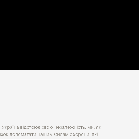
и Україна відстоює свою незалежність, ми, як
в'язок допомагати нашим Силам оборони, які