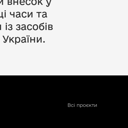
 внесок у
і часи та
 із засобів
 України.
Всі проєкти