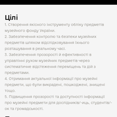
Цілі
1. Створення якісного інструменту обліку предметів
музейного фонду України.
2. Забезпечення контролю та безпеки музейних
предметів шляхом відслідковування їхнього
розташування в реальному часі.
3. Забезпечення прозорості й ефективності в
управлінні рухом музейних предметів через
систематичне відстеження переміщень та дій з
предметами.
4. Отримання актуальної інформації про музейні
предмети, що були викрадені, пошкоджені, знищені
тощо.
5. Підвищення прозорості та доступності інформації
про музейні предмети для дослідників/-иць, студентів/-
ок та громадськості.