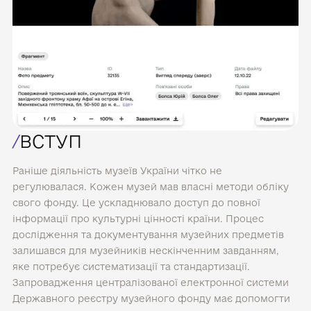
/
ВСТУП
Раніше діяльність музеїв України чітко не
регулювалася. Кожен музей мав власні методи обліку
свого фонду. Це ускладнювало доступ до повної
інформації про культурні цінності країни. Процес
дослідження та документування музейних предметів
залишався для музейників нескінченним завданням,
яке потребує систематизації та стандартизації.
Запровадження централізованої електронної системи
Державного реєстру музейного фонду має допомогти