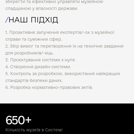
зберегти та ефективно управляти музейною
спадщиною у власності держави.
/
НАШ ПІДХІД
1. Проактивне залучення експертів/-ок з музейної
справи та суміжних сфер.
2. Збір вимог та перетворення їх на технічне завдання
для розробників/-иць.
3. Проєктування системи з нуля.
4. Створення дизайн-системи.
5. Контроль за розробкою, використання найкращих
стандартів безпеки даних.
6. Розробка нормативно-правових актів.
650+
Кількість музеїв в Системі