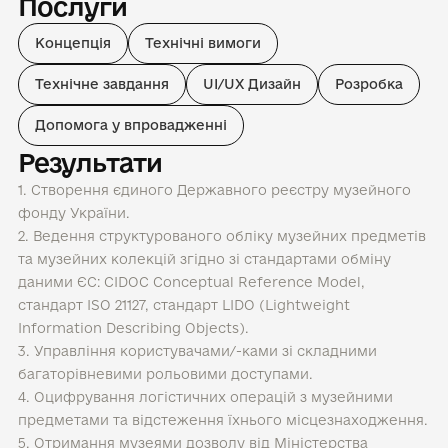
Послуги
Концепція
Технічні вимоги
Технічне завдання
UI/UX Дизайн
Розробка
Допомога у впровадженні
Результати
1. Створення єдиного Державного реєстру музейного
фонду України.
2. Ведення структурованого обліку музейних предметів
та музейних колекцій згідно зі стандартами обміну
даними ЄС: CIDOC Conceptual Reference Model,
стандарт ISO 21127, стандарт LIDO (Lightweight
Information Describing Objects).
3. Управління користувачами/-ками зі складними
багаторівневими рольовими доступами.
4. Оцифрування логістичних операцій з музейними
предметами та відстеження їхнього місцезнаходження.
5. Отримання музеями дозволу від Міністерства