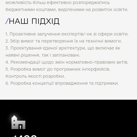
можливість більш ефективно розпоряджатись
бюджетними коштами, виділеними на розвиток освіти.
/
НАШ ПІДХІД
1. Проактивне залучення експертів/-ок зі сфери освіти.
2. Збір вимог та перетворення їх на технічні вимоги.
3. Проєктування єдиної архітектури, що включає як
наявні рішення, так і заплановані.
4. Рекомендації щодо змін нормативно-правових актів.
5. Розробка вимог до програмних інтерфейсів.
Контроль якості розробки.
6. Розробка концепції впровадження та підтримки.