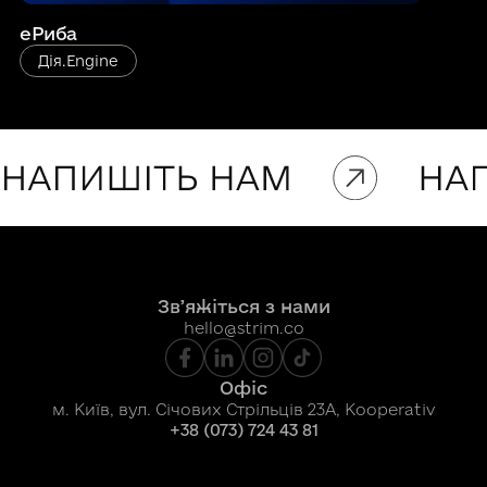
еРиба
Дія.Engine
Звʼяжіться з нами
hello@strim.co
Офіс
м. Київ, вул. Січових Стрільців 23A, Kooperativ
+38 (073) 724 43 81