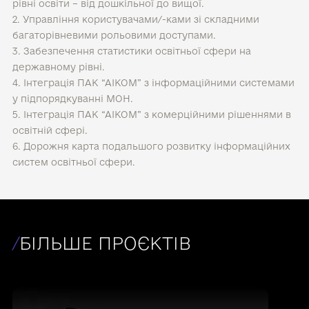
рівні освіти – від дошкільної до вищої.
2. Управління користувачами/-ками зі складними
багаторівневими рольовими доступами.
3. Забезпечення статистики освітньої сфери на
державному рівні.
4. Інтеграція ПАК “АІКОМ” з інформаційними системами
у підпорядкуванні МОН.
5. Інтеграція ПАК “АІКОМ” з комерційними рішеннями в
освітній сфері.
6. Дорожня карта подальшого розвитку інформаційних
систем освітньої сфери.
/
БІЛЬШЕ ПРОЄКТІВ